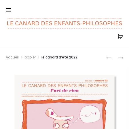
Prod
ABONNEM
LE
Accueil
papier
le canard d’été 2022
2022
CANARD
navig
D’ÉTÉ
2022
NUMÉRIQ