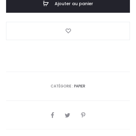
Ajouter au panier
d'été
2022
CATÉGORIE :
PAPIER
SHARE