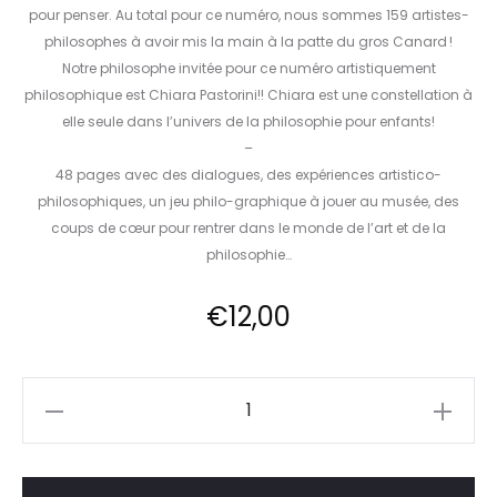
pour penser. Au total pour ce numéro, nous sommes 159 artistes-
philosophes à avoir mis la main à la patte du gros Canard !
Notre philosophe invitée pour ce numéro artistiquement
philosophique est Chiara Pastorini!! Chiara est une constellation à
elle seule dans l’univers de la philosophie pour enfants!
–
48 pages avec des dialogues, des expériences artistico-
philosophiques, un jeu philo-graphique à jouer au musée, des
coups de cœur pour rentrer dans le monde de l’art et de la
philosophie…
€
12,00
quantité
de
le
canard