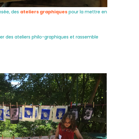
nsée, des
ateliers graphiques
pour la mettre en
mer des ateliers philo-graphiques et rassemble