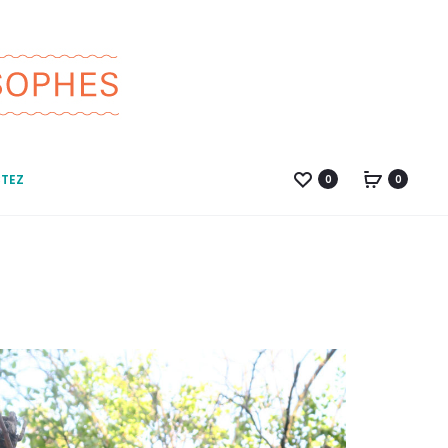
TEZ
0
0